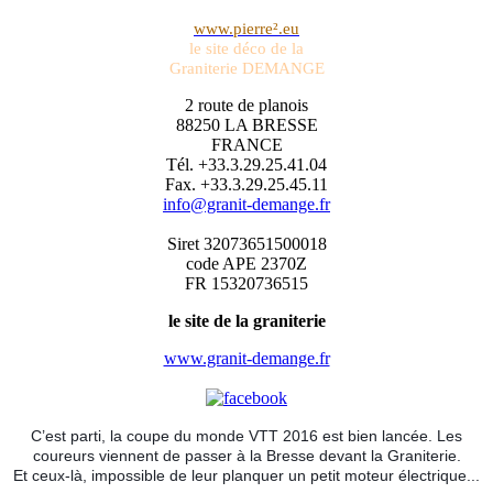
www.pierre².eu
le site déco de la
Graniterie DEMANGE
2 route de planois
88250 LA BRESSE
FRANCE
Tél. +33.3.29.25.41.04
Fax. +33.3.29.25.45.11
info@granit-demange.fr
Siret 32073651500018
code APE 2370Z
FR 15320736515
le site de la graniterie
www.granit-demange.fr
C’est parti, la coupe du monde VTT 2016 est bien lancée. Les
coureurs viennent de passer à la Bresse devant la Graniterie.
Et ceux-là, impossible de leur planquer un petit moteur électrique...