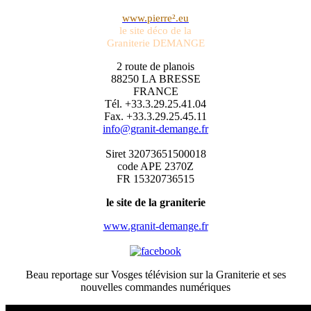
www.pierre².eu
le site déco de la
Graniterie DEMANGE
2 route de planois
88250 LA BRESSE
FRANCE
Tél. +33.3.29.25.41.04
Fax. +33.3.29.25.45.11
info@granit-demange.fr
Siret 32073651500018
code APE 2370Z
FR 15320736515
le site de la graniterie
www.granit-demange.fr
Beau reportage sur Vosges télévision sur la Graniterie et ses
nouvelles commandes numériques