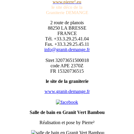
www.pierre².eu
le site déco de la
Graniterie DEMANGE
2 route de planois
88250 LA BRESSE
FRANCE
Tél. +33.3.29.25.41.04
Fax. +33.3.29.25.45.11
info@granit-demange.fr
Siret 32073651500018
code APE 2370Z
FR 15320736515
le site de la graniterie
www.granit-demange.fr
Salle de bain en Granit Vert Bambou
Réalisation et pose by Pierre²