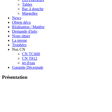
Tables
Bac à douche
Margelles
News
Objets déco
Réalisation / Matière
Demande d'info
Nous situer
La presse
Trophées
Nos CN
CN TC600
CN T812
jet d'eau
Garantie Décennale
Présentation