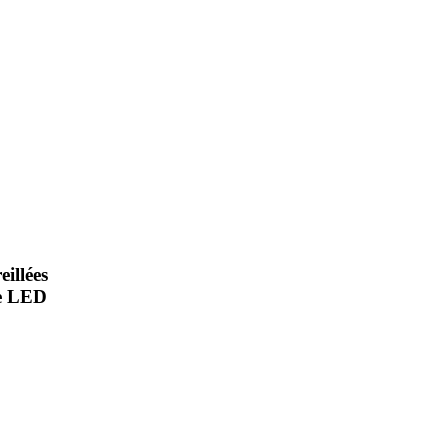
illées
ge LED