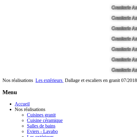
Graniterie
Graniterie
Graniterie
Graniterie
Graniterie
Graniterie
Graniterie
Nos réalisations
Les extérieurs
Dallage et escaliers en granit 07/2018
Menu
Accueil
Nos réalisations
Cuisines granit
Cuisine céramique
Salles de bains
Eviers - Lavabo
Les extérieurs