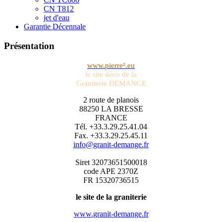
CN T812
jet d'eau
Garantie Décennale
Présentation
www.pierre².eu
le site déco de la
Graniterie DEMANGE
2 route de planois
88250 LA BRESSE
FRANCE
Tél. +33.3.29.25.41.04
Fax. +33.3.29.25.45.11
info@granit-demange.fr
Siret 32073651500018
code APE 2370Z
FR 15320736515
le site de la graniterie
www.granit-demange.fr