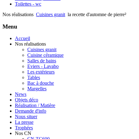
Toilettes - wc
Nos réalisations
Cuisines granit
la recette d'automne de pierre²
Menu
Accueil
Nos réalisations
Cuisines granit
Cuisine céramique
Salles de bains
Eviers - Lavabo
Les extérieurs
Tables
Bac à douche
Margelles
News
Objets déco
Réalisation / Matière
Demande d'info
Nous situer
La presse
Trophées
Nos CN
CN TC600