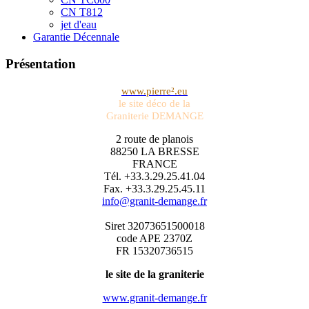
CN T812
jet d'eau
Garantie Décennale
Présentation
www.pierre².eu
le site déco de la
Graniterie DEMANGE
2 route de planois
88250 LA BRESSE
FRANCE
Tél. +33.3.29.25.41.04
Fax. +33.3.29.25.45.11
info@granit-demange.fr
Siret 32073651500018
code APE 2370Z
FR 15320736515
le site de la graniterie
www.granit-demange.fr