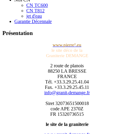
CN TC600
CN T812
jet d'eau
Garantie Décennale
Présentation
www.pierre².eu
le site déco de la
Graniterie DEMANGE
2 route de planois
88250 LA BRESSE
FRANCE
Tél. +33.3.29.25.41.04
Fax. +33.3.29.25.45.11
info@granit-demange.fr
Siret 32073651500018
code APE 2370Z
FR 15320736515
le site de la graniterie