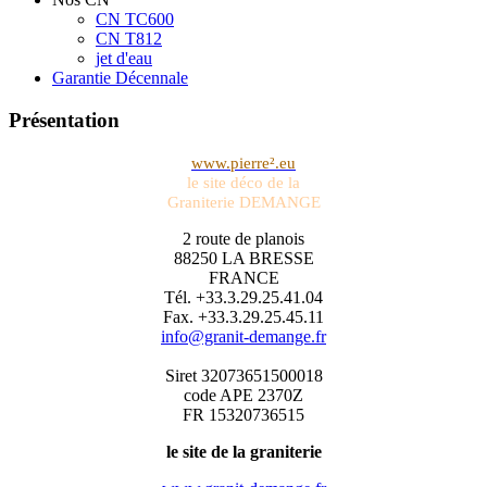
CN TC600
CN T812
jet d'eau
Garantie Décennale
Présentation
www.pierre².eu
le site déco de la
Graniterie DEMANGE
2 route de planois
88250 LA BRESSE
FRANCE
Tél. +33.3.29.25.41.04
Fax. +33.3.29.25.45.11
info@granit-demange.fr
Siret 32073651500018
code APE 2370Z
FR 15320736515
le site de la graniterie