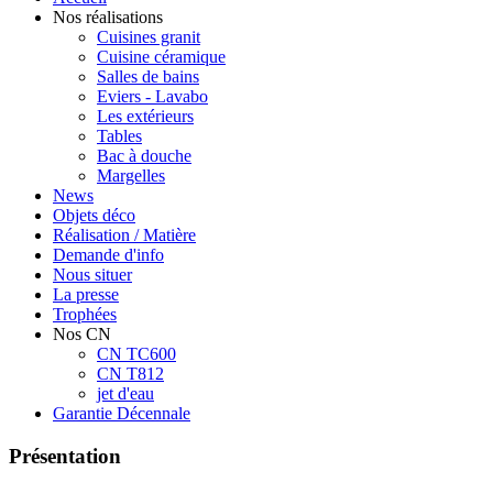
Nos réalisations
Cuisines granit
Cuisine céramique
Salles de bains
Eviers - Lavabo
Les extérieurs
Tables
Bac à douche
Margelles
News
Objets déco
Réalisation / Matière
Demande d'info
Nous situer
La presse
Trophées
Nos CN
CN TC600
CN T812
jet d'eau
Garantie Décennale
Présentation