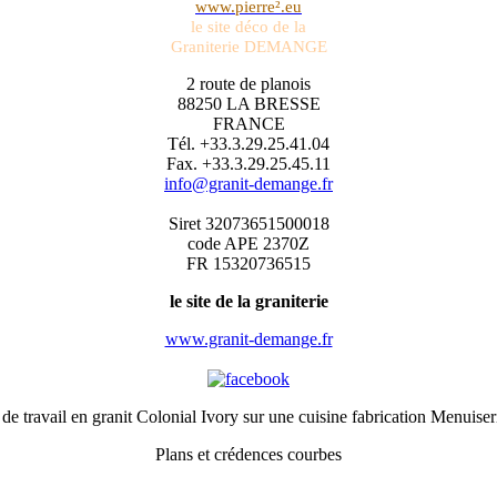
www.pierre².eu
le site déco de la
Graniterie DEMANGE
2 route de planois
88250 LA BRESSE
FRANCE
Tél. +33.3.29.25.41.04
Fax. +33.3.29.25.45.11
info@granit-demange.fr
Siret 32073651500018
code APE 2370Z
FR 15320736515
le site de la graniterie
www.granit-demange.fr
s de travail en granit Colonial Ivory sur une cuisine fabrication Menu
Plans et crédences courbes