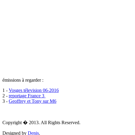
émissions à regarder :
1 -
Vosges télevision 06-2016
2 -
reportage France 3
3 -
Geoffrey et Tony sur M6
Copyright � 2013. All Rights Reserved.
Designed by
Denis
.