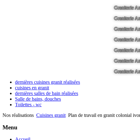
Graniterie
Graniterie
Graniterie
Graniterie
Graniterie
Graniterie
Graniterie
dernières cuisines granit réalisées
cuisines en granit
dernières salles de bain réalisées
Salle de bains, douches
Toilettes - wc
Nos réalisations
Cuisines granit
Plan de travail en granit colonial iv
Menu
Accueil