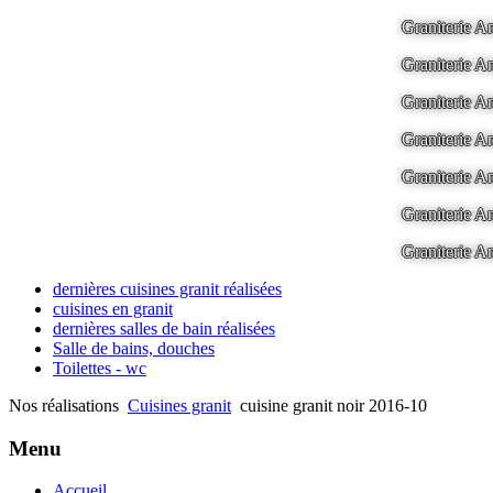
Graniterie
Graniterie
Graniterie
Graniterie
Graniterie
Graniterie
Graniterie
dernières cuisines granit réalisées
cuisines en granit
dernières salles de bain réalisées
Salle de bains, douches
Toilettes - wc
Nos réalisations
Cuisines granit
cuisine granit noir 2016-10
Menu
Accueil