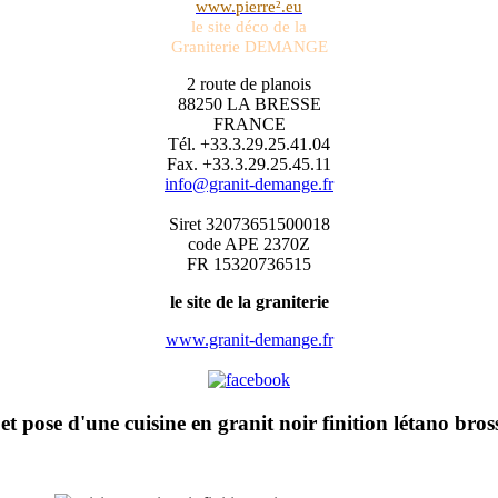
www.pierre².eu
le site déco de la
Graniterie DEMANGE
2 route de planois
88250 LA BRESSE
FRANCE
Tél. +33.3.29.25.41.04
Fax. +33.3.29.25.45.11
info@granit-demange.fr
Siret 32073651500018
code APE 2370Z
FR 15320736515
le site de la graniterie
www.granit-demange.fr
 et pose d'une cuisine en granit noir finition létano bros