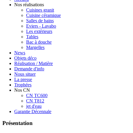
Nos réalisations
Cuisines granit
Cuisine céramique
Salles de bains
Eviers - Lavabo
Les extérieurs
Tables
Bac à douche
Margelles
News
Objets déco
Réalisation / Matière
Demande d'info
Nous situer
La presse
Trophées
Nos CN
CN TC600
CN T812
jet d'eau
Garantie Décennale
Présentation