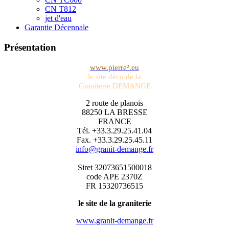
CN T812
jet d'eau
Garantie Décennale
Présentation
www.pierre².eu
le site déco de la
Graniterie DEMANGE
2 route de planois
88250 LA BRESSE
FRANCE
Tél. +33.3.29.25.41.04
Fax. +33.3.29.25.45.11
info@granit-demange.fr
Siret 32073651500018
code APE 2370Z
FR 15320736515
le site de la graniterie
www.granit-demange.fr