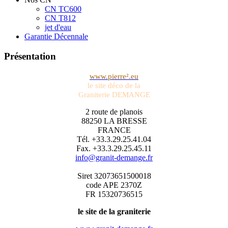
CN TC600
CN T812
jet d'eau
Garantie Décennale
Présentation
www.pierre².eu
le site déco de la
Graniterie DEMANGE
2 route de planois
88250 LA BRESSE
FRANCE
Tél. +33.3.29.25.41.04
Fax. +33.3.29.25.45.11
info@granit-demange.fr
Siret 32073651500018
code APE 2370Z
FR 15320736515
le site de la graniterie