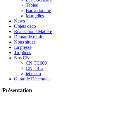
Tables
Bac à douche
Margelles
News
Objets déco
Réalisation / Matière
Demande d'info
Nous situer
La presse
Trophées
Nos CN
CN TC600
CN T812
jet d'eau
Garantie Décennale
Présentation