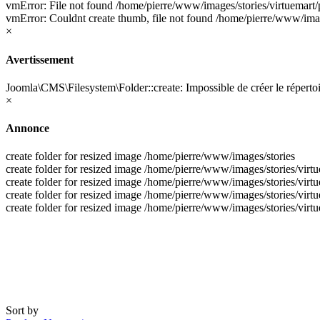
vmError: File not found /home/pierre/www/images/stories/virtuemart/
vmError: Couldnt create thumb, file not found /home/pierre/www/image
×
Avertissement
Joomla\CMS\Filesystem\Folder::create: Impossible de créer le répert
×
Annonce
create folder for resized image /home/pierre/www/images/stories
create folder for resized image /home/pierre/www/images/stories/virt
create folder for resized image /home/pierre/www/images/stories/virt
create folder for resized image /home/pierre/www/images/stories/virtu
create folder for resized image /home/pierre/www/images/stories/virtu
Sort by