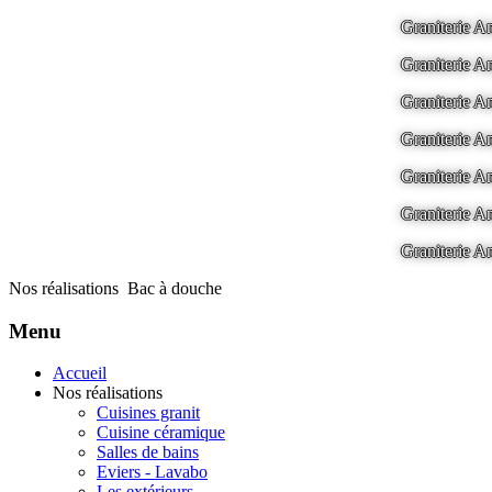
Graniterie
Graniterie
Graniterie
Graniterie
Graniterie
Graniterie
Graniterie
Nos réalisations
Bac à douche
Menu
Accueil
Nos réalisations
Cuisines granit
Cuisine céramique
Salles de bains
Eviers - Lavabo
Les extérieurs