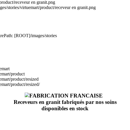
product/receveur en granit.png
s/stories/virtuemart/product/receveur en granit.png
oirePath: [ROOT]/images/stories
uemart
uemart/product
emart/product/resized
emart/product/resized/
Receveurs en granit fabriqués par nos soins
disponibles en stock