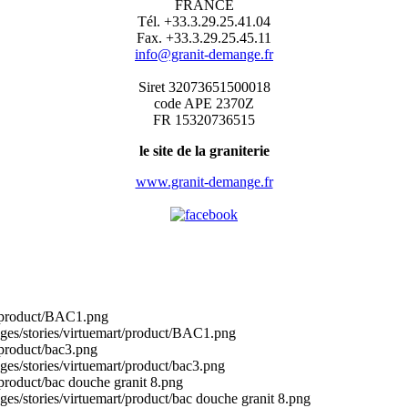
FRANCE
Tél. +33.3.29.25.41.04
Fax. +33.3.29.25.45.11
info@granit-demange.fr
Siret 32073651500018
code APE 2370Z
FR 15320736515
le site de la graniterie
www.granit-demange.fr
t/product/BAC1.png
ges/stories/virtuemart/product/BAC1.png
/product/bac3.png
es/stories/virtuemart/product/bac3.png
product/bac douche granit 8.png
es/stories/virtuemart/product/bac douche granit 8.png