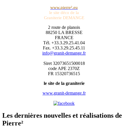
www.pierre².eu
le site déco de la
Graniterie DEMANGE
2 route de planois
88250 LA BRESSE
FRANCE
Tél. +33.3.29.25.41.04
Fax. +33.3.29.25.45.11
info@granit-demange.fr
Siret 32073651500018
code APE 2370Z
FR 15320736515
le site de la graniterie
www.granit-demange.fr
Les dernières nouvelles et réalisations de
Pierre²