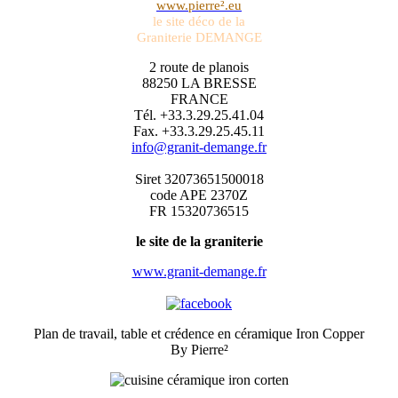
www.pierre².eu
le site déco de la
Graniterie DEMANGE
2 route de planois
88250 LA BRESSE
FRANCE
Tél. +33.3.29.25.41.04
Fax. +33.3.29.25.45.11
info@granit-demange.fr
Siret 32073651500018
code APE 2370Z
FR 15320736515
le site de la graniterie
www.granit-demange.fr
Plan de travail, table et crédence en céramique Iron Copper
By Pierre²