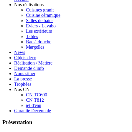
Nos réalisations
Cuisines granit
Cuisine céramique
Salles de bains
Eviers - Lavabo
Les extérieurs
Tables
Bac à douche
Margelles
News
Objets déco
Réalisation / Matière
Demande d'info
Nous situer
La presse
Trophées
Nos CN
CN TC600
CN T812
jet d'eau
Garantie Décennale
Présentation