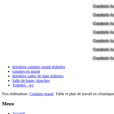
Graniterie
Graniterie
Graniterie
Graniterie
Graniterie
Graniterie
Graniterie
dernières cuisines granit réalisées
cuisines en granit
dernières salles de bain réalisées
Salle de bains, douches
Toilettes - wc
Nos réalisations
Cuisines granit
Table et plan de travail en céramique
Menu
Accueil